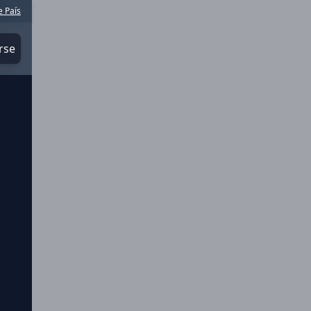
e País
rse