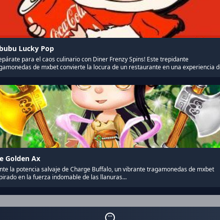
bubu Lucky Pop
epárate para el caos culinario con Diner Frenzy Spins! Este trepidante
gamonedas de mxbet convierte la locura de un restaurante en una experiencia 
go electrizante...
e Golden Ax
nte la potencia salvaje de Charge Buffalo, un vibrante tragamonedas de mxbet
pirado en la fuerza indomable de las llanuras...