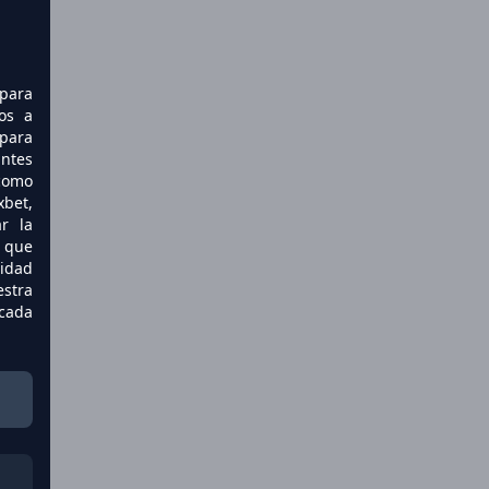
 para
os a
 para
antes
 como
xbet,
r la
s que
nidad
estra
 cada