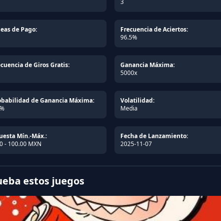
3
neas de Pago:
Frecuencia de Aciertos:
96.5%
cuencia de Giros Gratis:
Ganancia Máxima:
5000x
obabilidad de Ganancia Máxima:
Volatilidad:
5%
Media
uesta Mín.-Máx.:
Fecha de Lanzamiento:
0 - 100.00 MXN
2025-11-07
ueba estos juegos