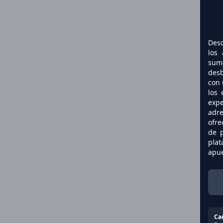
Desc
los
sume
desb
con 
los 
exp
adre
ofre
de p
plat
apue
Car