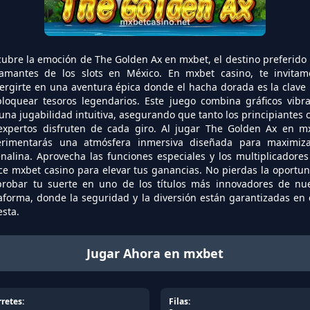
ubre la emoción de The Golden Ax en mxbet, el destino preferido
 amantes de los slots en México. En mxbet casino, te invitam
rgirte en una aventura épica donde el hacha dorada es la clave
loquear tesoros legendarios. Este juego combina gráficos vibr
una jugabilidad intuitiva, asegurando que tanto los principiantes
expertos disfruten de cada giro. Al jugar The Golden Ax en m
erimentarás una atmósfera inmersiva diseñada para maximiza
nalina. Aprovecha las funciones especiales y los multiplicadore
ce mxbet casino para elevar tus ganancias. No pierdas la oportu
robar tu suerte en uno de los títulos más innovadores de nu
aforma, donde la seguridad y la diversión están garantizadas en
sta.
Jugar Ahora en mxbet
retes:
Filas: